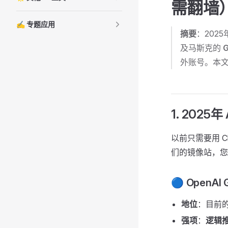
需翻墙）
✍️ 专题应用
摘要
：2025
及马斯克的
G
外账号。本
1. 202
以前只需要用 Cha
们的镜像站，您
🔵 OpenAI
地位
：目前
强项
：
逻辑