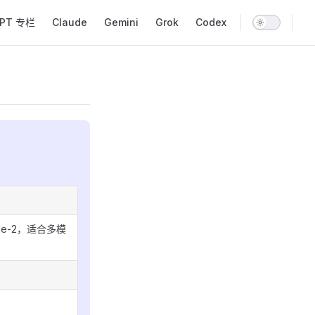
GPT 专栏
Claude
Gemini
Grok
Codex
image-2，适合多模