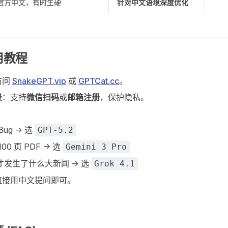
官方中文，有时生硬
针对中文语境深度优化
用教程
访问
SnakeGPT.vip
或
GPTCat.cc
。
录
：支持
微信扫码
或
邮箱注册
，保护隐私。
ug -> 选
GPT-5.2
0 页 PDF -> 选
Gemini 3 Pro
发生了什么大新闻 -> 选
Grok 4.1
直接用中文提问即可。