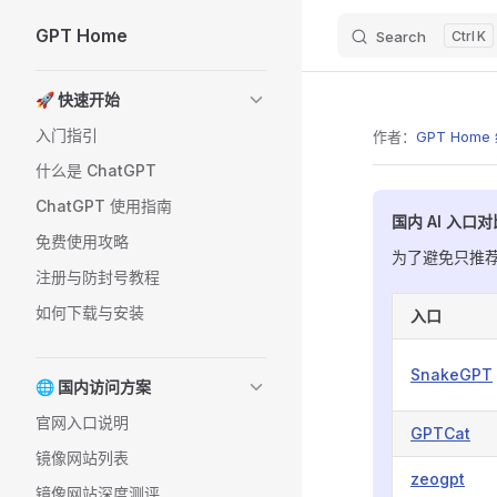
GPT Home
Search
K
Skip to content
Sidebar Navigation
🚀 快速开始
入门指引
作者：
GPT Hom
什么是 ChatGPT
ChatGPT 使用指南
国内 AI 入口对
免费使用攻略
为了避免只推
注册与防封号教程
如何下载与安装
入口
SnakeGPT
🌐 国内访问方案
官网入口说明
GPTCat
镜像网站列表
zeogpt
镜像网站深度测评