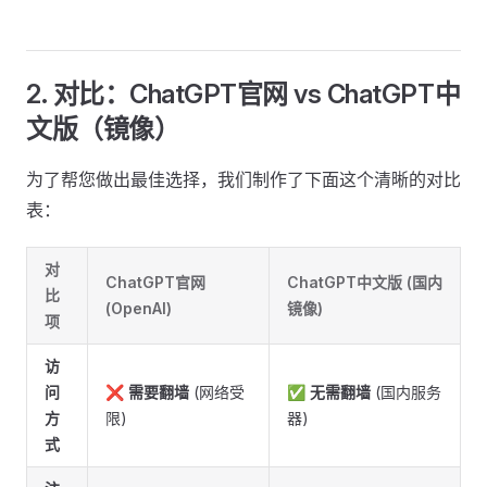
2. 对比：ChatGPT官网 vs ChatGPT中
文版（镜像）
为了帮您做出最佳选择，我们制作了下面这个清晰的对比
表：
对
ChatGPT官网
ChatGPT中文版 (国内
比
(OpenAI)
镜像)
项
访
问
❌
需要翻墙
(网络受
✅
无需翻墙
(国内服务
方
限)
器)
式