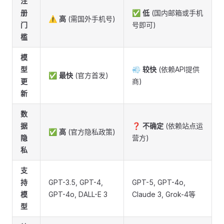
注
册
✅
低
(国内邮箱或手机
⚠️
高
(需国外手机号)
门
号即可)
槛
模
型
💨
较快
(依赖API提供
✅
最快
(官方首发)
更
商)
新
数
据
❓
不确定
(依赖站点运
✅
高
(官方隐私政策)
隐
营方)
私
支
持
GPT-3.5, GPT-4,
GPT-5, GPT-4o,
模
GPT-4o, DALL-E 3
Claude 3, Grok-4等
型