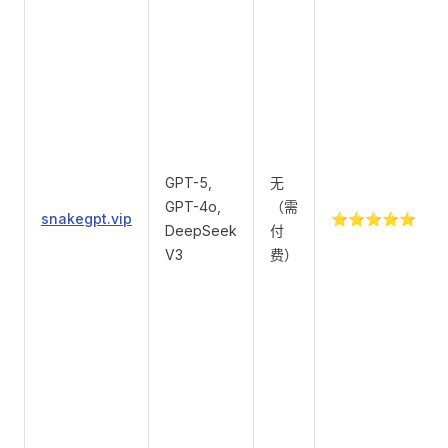
GPT-5,
无
GPT-4o,
（需
snakegpt.vip
⭐⭐⭐⭐⭐
DeepSeek
付
V3
费）