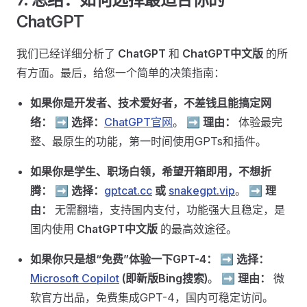
ChatGPT
我们已经详细分析了
ChatGPT
和
ChatGPT中文版
的所
有方面。最后，给您一个简单的决策指南：
如果你是开发者、技术爱好者，不差钱且能搞定网
络：
➡️
选择：
ChatGPT官网
。 ➡️
理由：
体验最完
整、最原生的功能，第一时间使用GPTs和插件。
如果你是学生、职场白领，希望开箱即用，不想折
腾：
➡️
选择：
gptcat.cc
或
snakegpt.vip
。 ➡️
理
由：
无需翻墙，支持国内支付，功能强大且稳定，是
国内使用
ChatGPT中文版
的最高效途径。
如果你只是想“免费”体验一下GPT-4：
➡️
选择：
Microsoft Copilot
(即新版Bing搜索)
。 ➡️
理由：
微
软官方出品，免费集成GPT-4，国内可稳定访问。