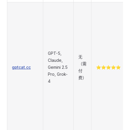
GPT-5,
无
Claude,
（需
gptcat.cc
Gemini 2.5
⭐⭐⭐⭐⭐
付
Pro, Grok-
费）
4