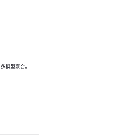
适合多模型聚合。