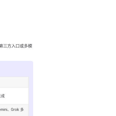
。
的第三方入口或多模
生成
mini、Grok 多