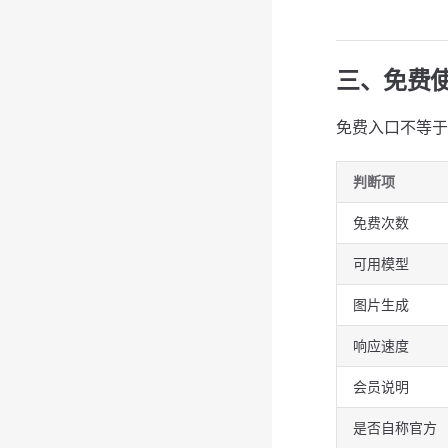
三、免费
免费入口不等于
判断项
免费次数
可用模型
图片生成
响应速度
会员说明
是否自称官方