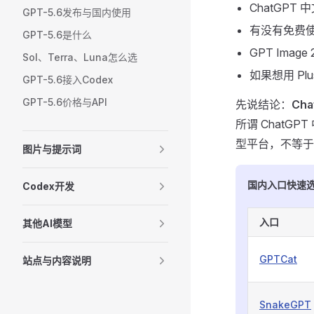
ChatGPT
GPT-5.6发布与国内使用
有没有免费
GPT-5.6是什么
GPT Ima
Sol、Terra、Luna怎么选
如果想用 Pl
GPT-5.6接入Codex
GPT-5.6价格与API
先说结论：
Ch
所谓 Chat
型平台，不等于 
图片与提示词
国内入口快速
Codex开发
入口
其他AI模型
GPTCat
站点与内容说明
SnakeGPT