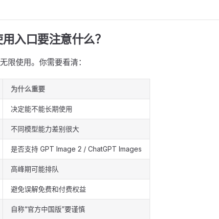
使用入口要注意什么？
无限使用。你需要看清：
为什么重要
决定能不能长期使用
不同模型能力差别很大
是否支持 GPT Image 2 / ChatGPT Images
高峰期可能排队
避免误解免费和付费权益
自称“官方中国版”要谨慎