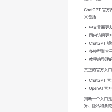
ChatGPT 
义包括：
中文界面更
国内访问更方
ChatGPT 
多模型聚合
教程站整理
真正的官方入口
ChatGPT
OpenAI 
判断一个入口是
算、隐私和条款