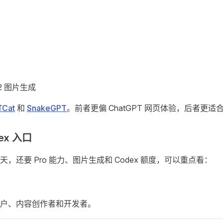
e 2 图片生成
TCat
和
SnakeGPT
。前者更偏 ChatGPT 网页体验，后者更
odex 入口
，还要 Pro 能力、图片生成和 Codex 额度，可以重点看：
户、内容创作者和开发者。