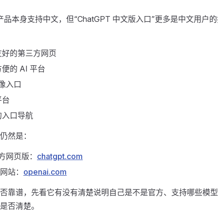
官方产品本身支持中文，但“ChatGPT 中文版入口”更多是中文用
友好的第三方网页
便的 AI 平台
镜像入口
平台
的入口导航
仍然是：
 官方网页版：
chatgpt.com
官方网站：
openai.com
否靠谱，先看它有没有清楚说明自己是不是官方、支持哪些模型
是否清楚。