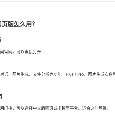
网页版怎么用？
版
问官网，可以直接打开：
对话、图片生成、文件分析等功能。Plus / Pro、图片生成次
页
用门槛，可以选择中文版网页或多模型平台。适合这些场景：