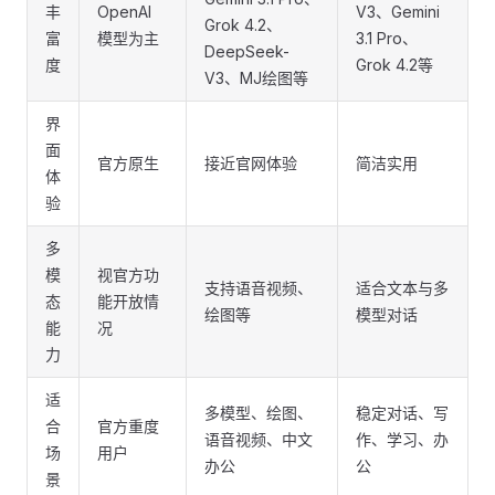
丰
OpenAI
V3、Gemini
Grok 4.2、
富
模型为主
3.1 Pro、
DeepSeek-
度
Grok 4.2等
V3、MJ绘图等
界
面
官方原生
接近官网体验
简洁实用
体
验
多
模
视官方功
支持语音视频、
适合文本与多
态
能开放情
绘图等
模型对话
能
况
力
适
多模型、绘图、
稳定对话、写
合
官方重度
语音视频、中文
作、学习、办
场
用户
办公
公
景