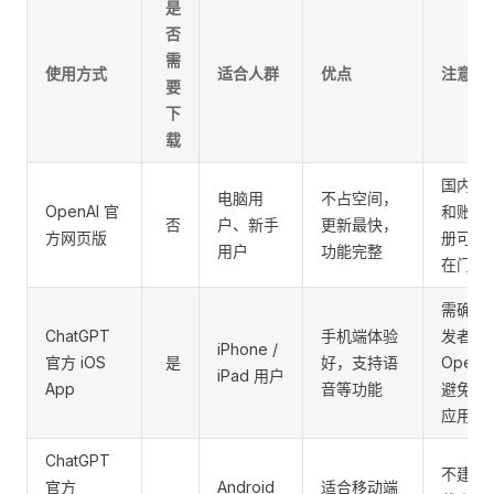
是
否
需
使用方式
适合人群
优点
注意事
要
下
载
国内访
电脑用
不占空间，
OpenAI 官
和账号
否
户、新手
更新最快，
方网页版
册可能
用户
功能完整
在门槛
需确认
ChatGPT
手机端体验
发者为
iPhone /
官方 iOS
是
好，支持语
OpenA
iPad 用户
App
音等功能
避免仿
应用
ChatGPT
不建议
官方
Android
适合移动端