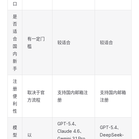
口
是
否
适
合
有一定门
较适合
较适合
国
槛
内
新
手
注
册
取决于官
支持国内邮箱注
支持国内邮箱
便
方流程
册
注册
利
性
GPT-5.4、
模
GPT-5.4、
Claude 4.6、
型
以
DeepSeek-
Gemini 3.1 Pro、