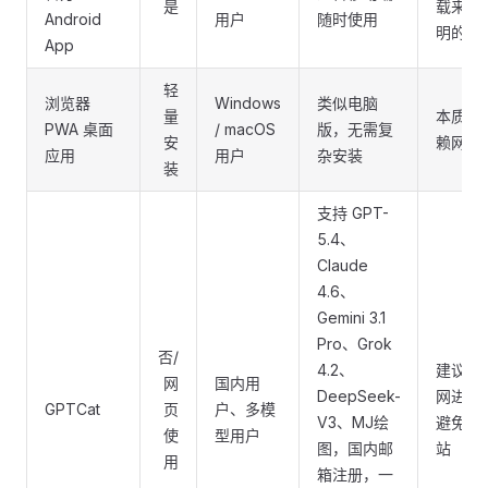
是
载来源
Android
用户
随时使用
明的 A
App
轻
浏览器
Windows
类似电脑
量
本质仍
PWA 桌面
/ macOS
版，无需复
安
赖网页
应用
用户
杂安装
装
支持 GPT-
5.4、
Claude
4.6、
Gemini 3.1
Pro、Grok
否/
4.2、
建议从
网
国内用
DeepSeek-
网进入
GPTCat
页
户、多模
V3、MJ绘
避免仿
使
型用户
图，国内邮
站
用
箱注册，一