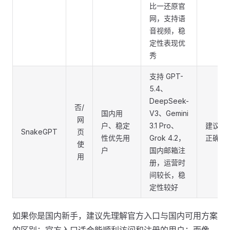
比一还原官
网，支持语
音视频，稳
定性表现优
秀
支持 GPT-
5.4、
DeepSeek-
否/
国内用
V3、Gemini
网
户、稳定
3.1 Pro、
建议收
SnakeGPT
页
性优先用
Grok 4.2，
正确入
使
户
国内邮箱注
用
册，运营时
间较长，稳
定性较好
如果你是国内新手，建议先理解官方入口与国内可用方案