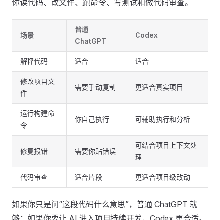
你读代码、改文件、跑命令、写测试和做代码审查。
普通
场景
Codex
ChatGPT
解释代码
适合
适合
修改项目文
需要手动复制
更适合真实项目
件
运行构建命
你自己执行
可辅助执行和分析
令
可结合项目上下文处
修复报错
需要你贴错误
理
代码审查
适合片段
更适合项目级改动
如果你只是问“这段代码什么意思”，普通 ChatGPT 就
够；如果你要让 AI 进入项目持续开发，Codex 更合适。