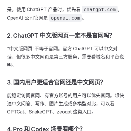
是。使用 ChatGPT 产品时，优先看
。
chatgpt.com
OpenAI 公司官网是
。
openai.com
2. ChatGPT 中文版网页一定不是官网吗？
“中文版网页”不等于官网。官方 ChatGPT 可以中文对
话，但很多中文网页是第三方服务，需要看域名和平台说
明。
3. 国内用户更适合官网还是中文网页？
能稳定访问官网、有官方账号的用户可以优先官网。想快
速中文问答、写作、图片生成或多模型对比，可以看
GPTCat、SnakeGPT、zeogpt 这类入口。
4. Pro 和 Codex 场景看哪个？