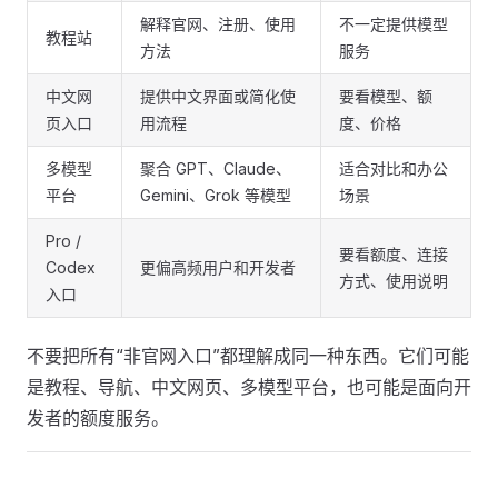
解释官网、注册、使用
不一定提供模型
教程站
方法
服务
中文网
提供中文界面或简化使
要看模型、额
页入口
用流程
度、价格
多模型
聚合 GPT、Claude、
适合对比和办公
平台
Gemini、Grok 等模型
场景
Pro /
要看额度、连接
Codex
更偏高频用户和开发者
方式、使用说明
入口
不要把所有“非官网入口”都理解成同一种东西。它们可能
是教程、导航、中文网页、多模型平台，也可能是面向开
发者的额度服务。