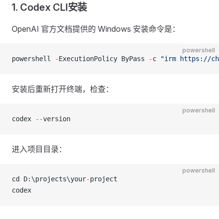
1. Codex CLI安装
OpenAI 官方文档提供的 Windows 安装命令是：
powershell
powershell 
-
ExecutionPolicy ByPass 
-
c 
"irm https://ch
安装后重新打开终端，检查：
powershell
codex 
--
version
进入项目目录：
powershell
cd D:\projects\your
-
project
codex