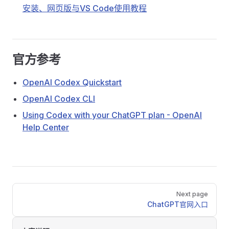
安装、网页版与VS Code使用教程
官方参考
OpenAI Codex Quickstart
OpenAI Codex CLI
Using Codex with your ChatGPT plan - OpenAI
Help Center
Pager
Next page
ChatGPT官网入口