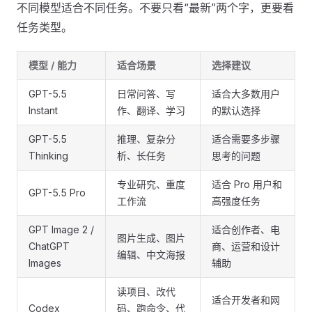
不同模型适合不同任务。不要只看“最新”两个字，更要看
任务类型。
模型 / 能力
适合场景
选择建议
GPT-5.5
日常问答、写
适合大多数用户
Instant
作、翻译、学习
的默认选择
GPT-5.5
推理、复杂分
适合需要多步骤
Thinking
析、长任务
思考的问题
专业研究、重度
适合 Pro 用户和
GPT-5.5 Pro
工作流
高强度任务
GPT Image 2 /
适合创作者、电
图片生成、图片
ChatGPT
商、运营和设计
编辑、中文海报
Images
辅助
读项目、改代
适合开发者和网
Codex
码、跑命令、代